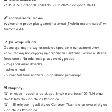
27.05.2026 r. od godz. 12:00 do 30.05.2026 r. do godz. 18:00
🖍️ Zadanie konkursowe:
Wykonanie pracy plastycznej na temat „Tkalnia oczami dzieci” w
formacie A4.
📍 Jak wziąć udział?
Gotową pracę należy wrzucić do specjalnie oznaczonej urny
konkursowej znajdującej się na pasażu Centrum Tkalnia w strefie
food court. Na odwrocie pracy należy podać:
• imię i nazwisko dziecka,
• adres e-mail,
• numer telefonu rodzica lub opiekuna prawnego.
🎁 Nagrody:
🏆 I miejsce – voucher do sklepu Smyk o wartości 100 PLN oraz
dwa bilety do kina Helios Pabianice
🏆 II i III miejsce – gadżety od Centrum Tkalnia oraz dwa bilety do
kina Helios Pabianice