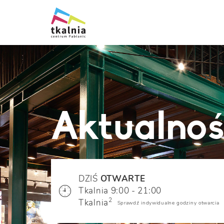
Aktualnoś
DZIŚ
OTWARTE
Tkalnia 9:00 - 21:00
2
Tkalnia
Sprawdź indywidualne godziny otwarcia