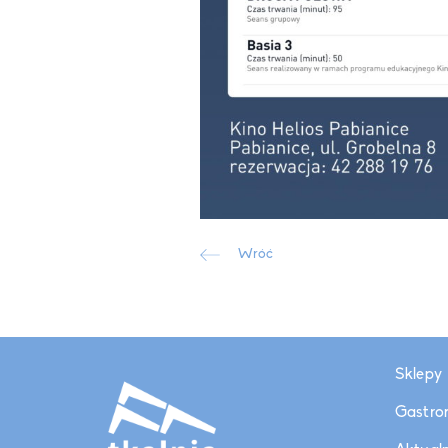
Wróć
Sklepy
Gastro