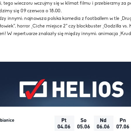
 tego wieczoru wczujmy się w klimat filmu i przebierzmy za p
idzimy się 09 czerwca o 18:00.
y innymi: najnowsza polska komedia z footballem w tle „Drug
wiek”, horror „Ciche miejsce 2” czy blockbuster „Godzilla vs. 
eń! W repertuarze znalazły się między innymi: animacja „Kru