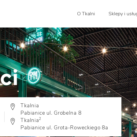
O Tkalni
Sklepy i usłu
ci
Tkalnia
Pabianice ul. Grobelna 8
2
Tkalnia
Pabianice ul. Grota-Roweckiego 8a