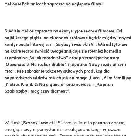
Helios w Pabianicach zaprasza na najlepsze filmy!
Sieć kin Helios zaprasza na ekscytujące seanse filmowe. Od
najbliższego piątku na ekranach królować będzie między innymi
kontynuacja hitowej serii „Szybcy i wściekli 9”. Wśród tytułów,
na które warto zwrócić uwagę znajduje się również komedia
kryminalna „W jak morderstwo” oraz przerażające horrory:
„Obecność 3: Na rozkaz diabła” i „Spirala: Nowy rozdział serii
Piła”. Nie zabraknie także wyjątkowych produkcji dla
najmłodszych widzów takich jak animacja „Luca”, film familijny
„Piotruś Królik 2: Na gigancie” oraz nowość – „Kapitan
Szablozęby i magiczny diament”.
W filmie
„Szybcy i wściekli 9”
familia Toretto powraca z nową
energią, nowymi pomysłami i – z całą pewnością – w jeszcze