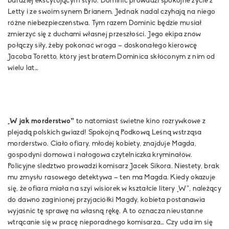
bardziej ekscytującym stylu. Dominic prowadzi spokojne życie z
Letty i ze swoim synem Brianem. Jednak nadal czyhają na niego
różne niebezpieczeństwa. Tym razem Dominic będzie musiał
zmierzyć się z duchami własnej przeszłości. Jego ekipa znów
połączy siły, żeby pokonać wroga – doskonałego kierowcę
Jacoba Toretto, który jest bratem Dominica skłóconym z nim od
wielu lat…
„W jak morderstwo”
to natomiast świetne kino rozrywkowe z
plejadą polskich gwiazd! Spokojną Podkową Leśną wstrząsa
morderstwo. Ciało ofiary, młodej kobiety, znajduje Magda,
gospodyni domowa i nałogowa czytelniczka kryminałów.
Policyjne śledztwo prowadzi komisarz Jacek Sikora. Niestety, brak
mu zmysłu rasowego detektywa – ten ma Magda. Kiedy okazuje
się, że ofiara miała na szyi wisiorek w kształcie litery „W”, należący
do dawno zaginionej przyjaciółki Magdy, kobieta postanawia
wyjaśnić tę sprawę na własną rękę. A to oznacza nieustanne
wtrącanie się w pracę nieporadnego komisarza… Czy uda im się