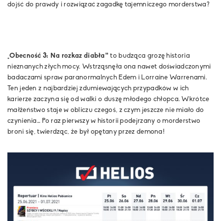
dojść do prawdy i rozwiązać zagadkę tajemniczego morderstwa?
„Obecność 3: Na rozkaz diabła”
to budząca grozę historia
nieznanych złych mocy. Wstrząsnęła ona nawet doświadczonymi
badaczami spraw paranormalnych Edem i Lorraine Warrenami.
Ten jeden z najbardziej zdumiewających przypadków w ich
karierze zaczyna się od walki o duszę młodego chłopca. Wkrótce
małżeństwo staje w obliczu czegoś, z czym jeszcze nie miało do
czynienia… Po raz pierwszy w historii podejrzany o morderstwo
broni się, twierdząc, że był opętany przez demona!