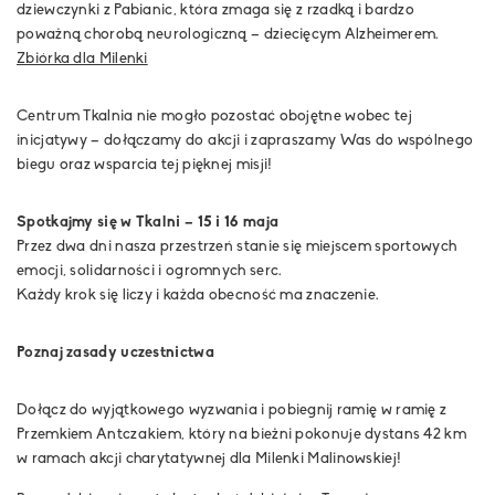
dziewczynki z Pabianic, która zmaga się z rzadką i bardzo
poważną chorobą neurologiczną – dziecięcym Alzheimerem.
Zbiórka dla Milenki
Centrum Tkalnia nie mogło pozostać obojętne wobec tej
inicjatywy – dołączamy do akcji i zapraszamy Was do wspólnego
biegu oraz wsparcia tej pięknej misji!
Spotkajmy się w Tkalni – 15 i 16 maja
Przez dwa dni nasza przestrzeń stanie się miejscem sportowych
emocji, solidarności i ogromnych serc.
Każdy krok się liczy i każda obecność ma znaczenie.
Poznaj zasady uczestnictwa
Dołącz do wyjątkowego wyzwania i pobiegnij ramię w ramię z
Przemkiem Antczakiem, który na bieżni pokonuje dystans 42 km
w ramach akcji charytatywnej dla Milenki Malinowskiej!