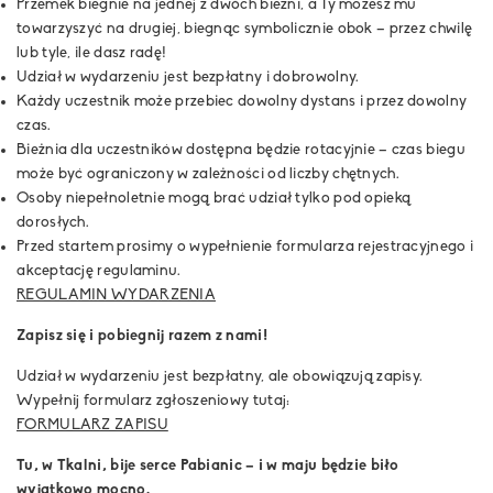
Przemek biegnie na jednej z dwóch bieżni, a Ty możesz mu
towarzyszyć na drugiej, biegnąc symbolicznie obok – przez chwilę
lub tyle, ile dasz radę!
Udział w wydarzeniu jest bezpłatny i dobrowolny.
Każdy uczestnik może przebiec dowolny dystans i przez dowolny
czas.
Bieżnia dla uczestników dostępna będzie rotacyjnie – czas biegu
może być ograniczony w zależności od liczby chętnych.
Osoby niepełnoletnie mogą brać udział tylko pod opieką
dorosłych.
Przed startem prosimy o wypełnienie formularza rejestracyjnego i
akceptację regulaminu.
REGULAMIN WYDARZENIA
Zapisz się i pobiegnij razem z nami!
Udział w wydarzeniu jest bezpłatny, ale obowiązują zapisy.
Wypełnij formularz zgłoszeniowy tutaj:
FORMULARZ ZAPISU
Tu, w Tkalni, bije serce Pabianic – i w maju będzie biło
wyjątkowo mocno.