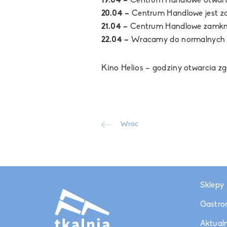
19.04 –
Centrum Handlowe otwarte 
20.04 –
Centrum Handlowe jest z
21.04 –
Centrum Handlowe zamkni
22.04
–
Wracamy do normalnych go
Kino Helios – godziny otwarcia z
Wróć
Sklepy
Gastro
Aktual