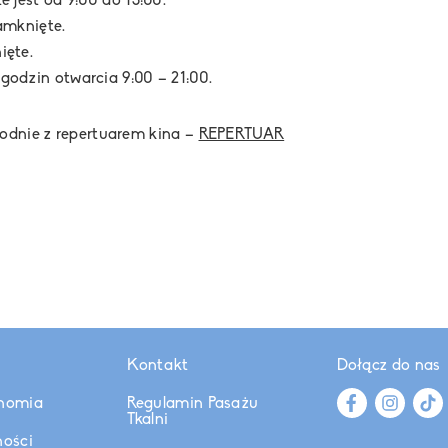
jest od 9:00 do 13:00.
amknięte.
ęte.
dzin otwarcia 9:00 – 21:00.
godnie z repertuarem kina –
REPERTUAR
Kontakt
Dołącz do nas
nomia
Regulamin Pasażu
Tkalni
ności