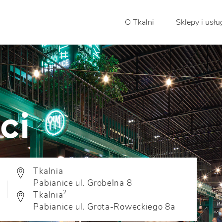
O Tkalni
Sklepy i usłu
ci
Tkalnia
Pabianice ul. Grobelna 8
2
Tkalnia
Pabianice ul. Grota-Roweckiego 8a