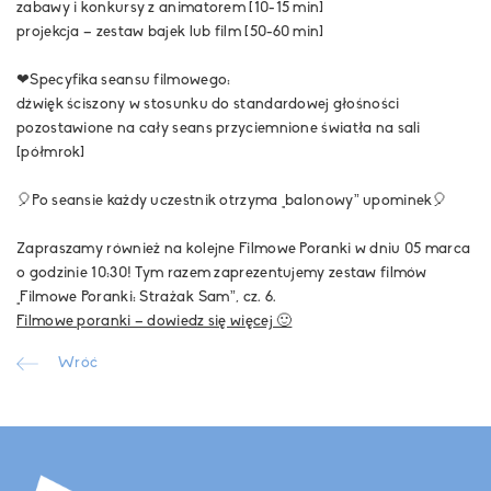
zabawy i konkursy z animatorem [10-15 min]
projekcja – zestaw bajek lub film [50-60 min]
❤Specyfika seansu filmowego:
dźwięk ściszony w stosunku do standardowej głośności
pozostawione na cały seans przyciemnione światła na sali
[półmrok]
🎈Po seansie każdy uczestnik otrzyma „balonowy” upominek🎈
Zapraszamy również na kolejne Filmowe Poranki w dniu 05 marca
o godzinie 10:30! Tym razem zaprezentujemy zestaw filmów
„Filmowe Poranki: Strażak Sam”, cz. 6.
Filmowe poranki – dowiedz się więcej 🙂
Wróć