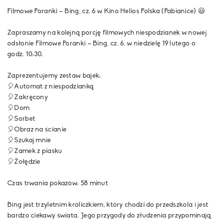
Filmowe Poranki – Bing, cz. 6 w
Kino Helios Polska (Pabianice)
😃
Zapraszamy na kolejną porcję filmowych niespodzianek w nowej
odsłonie Filmowe Poranki – Bing, cz. 6, w niedzielę 19 lutego o
godz. 10:30.
Zaprezentujemy zestaw bajek:
🎈Automat z niespodzianką
🎈Zakręcony
🎈Dom
🎈Sorbet
🎈Obraz na ścianie
🎈Szukaj mnie
🎈Zamek z piasku
🎈Żołędzie
Czas trwania pokazów: 58 minut
Bing jest trzyletnim króliczkiem, który chodzi do przedszkola i jest
bardzo ciekawy świata. Jego przygody do złudzenia przypominają