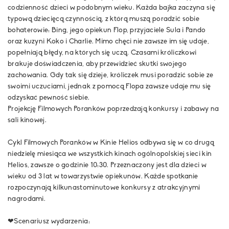
codzienność dzieci w podobnym wieku. Każda bajka zaczyna się
typową dziecięcą czynnością, z którą muszą poradzić sobie
bohaterowie: Bing, jego opiekun Flop, przyjaciele Sula i Pando
oraz kuzyni Koko i Charlie. Mimo chęci nie zawsze im się udaje,
popełniają błędy, na których się uczą. Czasami króliczkowi
brakuje doświadczenia, aby przewidzieć skutki swojego
zachowania. Gdy tak się dzieje, króliczek musi poradzić sobie ze
swoimi uczuciami, jednak z pomocą Flopa zawsze udaje mu się
odzyskać pewność siebie.
Projekcję Filmowych Poranków poprzedzają konkursy i zabawy na
sali kinowej.
Cykl Filmowych Poranków w Kinie Helios odbywa się w co drugą
niedzielę miesiąca we wszystkich kinach ogólnopolskiej sieci kin
Helios, zawsze o godzinie 10:30. Przeznaczony jest dla dzieci w
wieku od 3 lat w towarzystwie opiekunów. Każde spotkanie
rozpoczynają kilkunastominutowe konkursy z atrakcyjnymi
nagrodami.
❤Scenariusz wydarzenia: