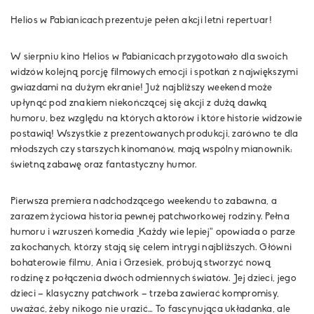
Helios w Pabianicach prezentuje pełen akcji letni repertuar!
W sierpniu kino Helios w Pabianicach przygotowało dla swoich
widzów kolejną porcję filmowych emocji i spotkań z największymi
gwiazdami na dużym ekranie! Już najbliższy weekend może
upłynąć pod znakiem niekończącej się akcji z dużą dawką
humoru, bez względu na których aktorów i które historie widzowie
postawią! Wszystkie z prezentowanych produkcji, zarówno te dla
młodszych czy starszych kinomanów, mają wspólny mianownik:
świetną zabawę oraz fantastyczny humor.
Pierwsza premiera nadchodzącego weekendu to zabawna, a
zarazem życiowa historia pewnej patchworkowej rodziny. Pełna
humoru i wzruszeń komedia
„Każdy wie lepiej”
opowiada o parze
zakochanych, którzy stają się celem intrygi najbliższych. Główni
bohaterowie filmu, Ania i Grzesiek, próbują stworzyć nową
rodzinę z połączenia dwóch odmiennych światów. Jej dzieci, jego
dzieci – klasyczny patchwork – trzeba zawierać kompromisy,
uważać, żeby nikogo nie urazić… To fascynująca układanka, ale