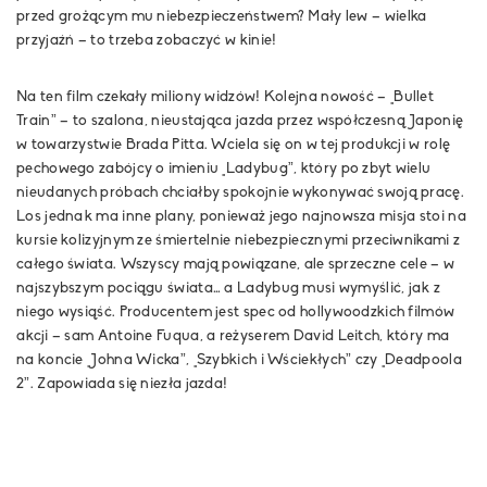
przed grożącym mu niebezpieczeństwem? Mały lew – wielka
przyjaźń – to trzeba zobaczyć w kinie!
Na ten film czekały miliony widzów! Kolejna nowość –
„Bullet
Train”
– to szalona, nieustająca jazda przez współczesną Japonię
w towarzystwie Brada Pitta. Wciela się on w tej produkcji w rolę
pechowego zabójcy o imieniu „Ladybug”, który po zbyt wielu
nieudanych próbach chciałby spokojnie wykonywać swoją pracę.
Los jednak ma inne plany, ponieważ jego najnowsza misja stoi na
kursie kolizyjnym ze śmiertelnie niebezpiecznymi przeciwnikami z
całego świata. Wszyscy mają powiązane, ale sprzeczne cele – w
najszybszym pociągu świata… a Ladybug musi wymyślić, jak z
niego wysiąść. Producentem jest spec od hollywoodzkich filmów
akcji – sam Antoine Fuqua, a reżyserem David Leitch, który ma
na koncie „Johna Wicka”, „Szybkich i Wściekłych” czy „Deadpoola
2”. Zapowiada się niezła jazda!