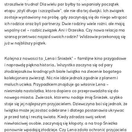
straszliwie trudna! Dla wielu par byłby to wspaniały początek
etapu „zżyli długo i szczęśliwie”, ale nie dla tej dwójki. Ich związek
zostaje wystawiony na próbę, gdy zaczynają się do niego wtrącać
ich rodzice oraz byli partnerzy. Dwie rodziny wiele rożni, ale mają
wspólny cel – rozbić związek Ani i Grzesika. Czy nowa relacja ma
szansę przetrwać najazd swoich rodzin? Widzowie przekonają się
już w najbliższy piątek.
Kolejna z nowości to
„Lena i Śnieżek”
– familijne kino przygodowe
i naprawdę piękna historia… Wszystko zaczyna się od pary
złodziejaszków kradnących białe lwiątko na zlecenie bogatego
kolekcjonera zwierząt. Nic nie idzie jednak zgodnie z planem i
maluch ucieka. Przypadkiem znajduje go właśnie Lena –
nieśmiała nastolatka, która dopiero co przeprowadziła się do
nowego miasta. Zwierzak, któremu nadaje imię Śnieżek, szybko
staje się jej najlepszym przyjacielem. Dziewczyna boi się jednak, że
lwiątko może jej zostać odebrane i dlatego postanawia ukrywać
je przed tatą i resztą świata. Kiedy zdradza swój sekret
niewłaściwej osobie, zaczynają się kłopoty, a na trop Śnieżka
ponownie wpadają złodzieje. Czy Lena zdoła ochronić przyjaciela