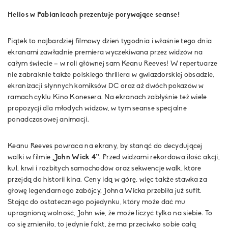
Helios w Pabianicach prezentuje porywające seanse!
Piątek to najbardziej filmowy dzień tygodnia i właśnie tego dnia
ekranami zawładnie premiera wyczekiwana przez widzów na
całym świecie – w roli głównej sam Keanu Reeves! W repertuarze
nie zabraknie także polskiego thrillera w gwiazdorskiej obsadzie,
ekranizacji słynnych komiksów DC oraz aż dwóch pokazów w
ramach cyklu Kino Konesera. Na ekranach zabłyśnie też wiele
propozycji dla młodych widzów, w tym seanse specjalne
ponadczasowej animacji.
Keanu Reeves powraca na ekrany, by stanąć do decydującej
walki w filmie
„John Wick 4”
. Przed widzami rekordowa ilość akcji,
kul, krwi i rozbitych samochodów oraz sekwencje walk, które
przejdą do historii kina. Ceny idą w górę, więc także stawka za
głowę legendarnego zabójcy, Johna Wicka przebiła już sufit.
Stając do ostatecznego pojedynku, który może dać mu
upragnioną wolność, John wie, że może liczyć tylko na siebie. To
co się zmieniło, to jedynie fakt, że ma przeciwko sobie całą