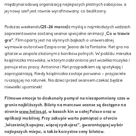
międzynarodową organizację najlepszych płatnych zabójców, a
jej nowy szef jest równie wyrafinowany, co bezlitosny.
Podczas weekendu
(25-26 marca)
z myślą o najmłodszych widzach
zaprezentowane zostaną seanse specjalne animacji
„Co w trawie
gra”.
Film oparty jest na słynnych bajkach o uniwersalnej
wymowie autorstwa Ezopa oraz Jeana de la Fontaine. Ket gra na
gitarze w zespole złożonym z koników polnych. W pobliżu mieszka
księżniczka mrowiska, w którym zabroniona jest wszelka muzyka i
panuje etos pracy. Antonina i Ket przypadkiem się spotykają i
zaprzyjaźniają. Kiedy księżniczka zostaje porwana – przyjaciele
ruszają jej na ratunek. Na dzieci przed seansem czekać będzie
niewielki upominek!
Filmowe emocje to doskonały pomysł na niezapomniany czas w
gronie najbliższych. Bilety na marcowe seanse są dostępne na
stronie
www.helios.pl
, w kasach kin w całej Polsce oraz w
aplikacji mobilnej. Przy zakupie warto pamiętać o ofercie
„Wcześniej kupujesz, więcej zyskujesz”, gwarantującej wybór
najlepszych miejsc, a także korzystne ceny biletów.