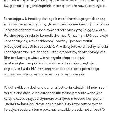
zaatakowany śnieżycą kraj, by odkryć zaskakującą prawdę: że
Święta warto spędzić zupełnie inaczej, a może nawet całe życie…
Pozostając w klimacie polskiego kina widzowie będą mieli okazję
zobaczyć jeszcze trzy filmy.
„Nie cudzołóż i nie kradnij”
to szalona
komedia gangsterska inspirowana najsłynniejszą księgą świata.
Kolejna propozycja to komediodramat
„Chrzciny”
, którego akcja
koncentruje się wokół skłóconej rodziny i postaci matki
próbującej wszystkich pogodzić. A w tle tytułowe chrzciny wnusia
i początek stanu wojennego. Trzecią z rodzimych propozycji jest
film bez którego widzowie nie wyobrażają sobie już
okołoświątecznego klimatu w kinach. To kolejna, piąta już
część
„Listów do M.”
, w której znani bohaterowie powracają
w towarzystwie nowych gwiazd i życiowych decyzji.
Polskim widzom doskonale znana jest seria książek i filmów z serii
Bella i Sebastian. A na ekranach kin Helios prezentowana jest
kolejna część przygód słynnego psa i jego młodego kompana –
„Bella i Sebastian: Nowe pokolenie”.
Czy i tym razem miłość
i przyjaźń będą w stanie pokonać wszelkie przeciwności losu? O