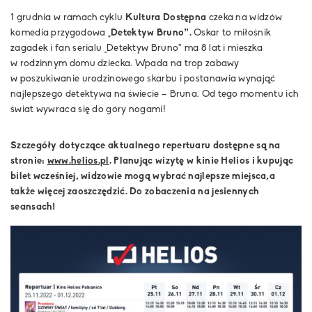
1 grudnia w ramach cyklu
Kultura Dostępna
czeka na widzów
komedia przygodowa
„Detektyw Bruno”.
Oskar to miłośnik
zagadek i fan serialu „Detektyw Bruno” ma 8 lat i mieszka
w rodzinnym domu dziecka. Wpada na trop zabawy
w poszukiwanie urodzinowego skarbu i postanawia wynająć
najlepszego detektywa na świecie – Bruna. Od tego momentu ich
świat wywraca się do góry nogami!
Szczegóły dotyczące aktualnego repertuaru dostępne są na
stronie:
www.helios.pl
. Planując wizytę w kinie Helios i kupując
bilet wcześniej, widzowie mogą wybrać najlepsze miejsca,a
także więcej zaoszczędzić. Do zobaczenia na jesiennych
seansach!