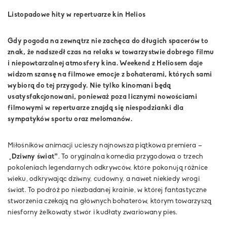
Listopadowe hity w repertuarze kin Helios
Gdy pogoda na zewnątrz nie zachęca do długich spacerów to
znak, że nadszedł czas na relaks w towarzystwie dobrego filmu
i niepowtarzalnej atmosfery kina. Weekend z Heliosem daje
widzom szansę na filmowe emocje z bohaterami, których sami
wybiorą do tej przygody. Nie tylko kinomani będą
usatysfakcjonowani, ponieważ poza licznymi nowościami
filmowymi w repertuarze znajdą się niespodzianki dla
sympatyków sportu oraz melomanów.
Miłośników animacji ucieszy najnowsza piątkowa premiera –
„Dziwny świat”
. To oryginalna komedia przygodowa o trzech
pokoleniach legendarnych odkrywców, które pokonują różnice
wieku, odkrywając dziwny, cudowny, a nawet niekiedy wrogi
świat. To podróż po niezbadanej krainie, w której fantastyczne
stworzenia czekają na głównych bohaterów, którym towarzyszą
niesforny żelkowaty stwór i kudłaty zwariowany pies.