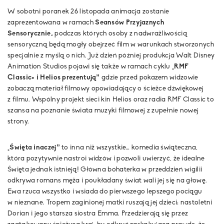
W sobotni poranek 26 listopada animacja zostanie
zaprezentowana w ramach
Seansów Przyjaznych
Sensorycznie,
podczas których osoby z nadwrażliwością
sensoryczną będą mogły obejrzeć film w warunkach stworzonych
specjalnie z myślą o nich. Już dzień później produkcja Walt Disney
Animation Studios pojawi się także w ramach cyklu
„RMF
Classic+ i Helios prezentują”
gdzie przed pokazem widzowie
zobaczą materiał filmowy opowiadający o ścieżce dźwiękowej
z filmu. Wspólny projekt sieci kin Helios oraz radia RMF Classic to
szansa na poznanie świata muzyki filmowej z zupełnie nowej
strony.
„Święta inaczej”
to inna niż wszystkie… komedia świąteczna,
która pozytywnie nastroi widzów i pozwoli uwierzyć, że idealne
Święta jednak istnieją! Główna bohaterka w przeddzień wigilii
odkrywa romans męża i poukładany świat wali jej się na głowę.
Ewa rzuca wszystko i wsiada do pierwszego lepszego pociągu
w nieznane. Tropem zaginionej matki ruszają jej dzieci: nastoletni
Dorian i jego starsza siostra Emma. Przedzierają się przez