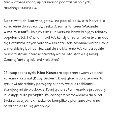
tym widzowie mogą się przekonać podczas wspólnych,
rodzinnych seansów.
Na wszystkich, którzy są gotowi na podróż do świata Marvela, a
konkretnie do Wakandy, czeka
„Czarna Pantera: Wakanda
w moim sercu”
– kolejny film z uniwersum Marvela bijący rekordy
popularności. T’Challa – Król Wakandy umiera. Królestwo zmaga
się z atakami innych narodów w kontekście zasobów vibranium, a
w morskich głębinach już czai się zło któremu Wakanda będzie
musiała stawić czoło w otwartej walce. Kto stanie się nową
Czarną Panterą i obroni królestwo?
28 listopada w cyklu
Kino Konesera
zaprezentowany zostanie
koreański dramat
„Baby Broker”.
Dwaj główni bohaterowie, to
tytułowi pośrednicy pomiędzy oknem życia, a rodzicami
starającymi się o adopcję. Pomijają przy tym wszelkie procedury,
inkasując duże pieniądze. Po jednego z niemowlaków do okna
życia wraca jednak matka, co komplikuje plan zarobku, a na
horyzoncie czai się już policja…