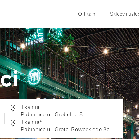
O Tkalni
Sklepy i usłu
ci
Tkalnia
Pabianice ul. Grobelna 8
2
Tkalnia
Pabianice ul. Grota-Roweckiego 8a