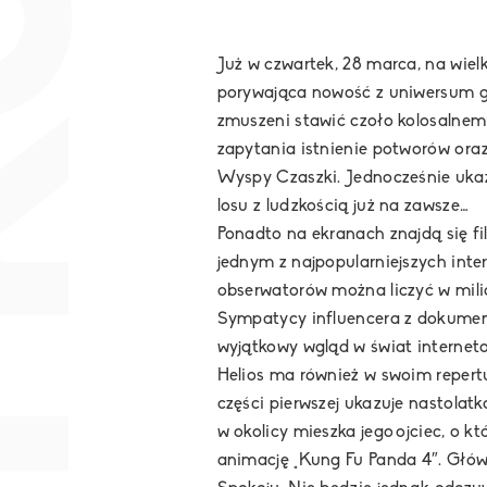
Już w czwartek, 28 marca, na wiel
porywająca nowość z uniwersum gi
zmuszeni stawić czoło kolosalnem
zapytania istnienie potworów oraz 
Wyspy Czaszki. Jednocześnie ukazu
losu z ludzkością już na zawsze…
Ponadto na ekranach znajdą się fi
jednym z najpopularniejszych int
obserwatorów można liczyć w milio
Sympatycy influencera z dokument
wyjątkowy wgląd w świat internet
Helios ma również w swoim repertua
części pierwszej ukazuje nastolat
w okolicy mieszka jego ojciec, o 
animację
„Kung Fu Panda 4″.
Główn