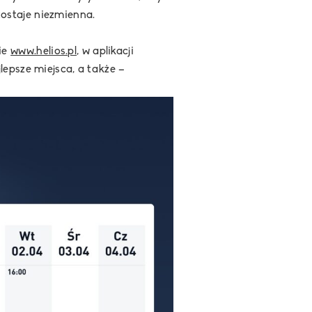
ostaje niezmienna.
ie
www.helios.pl
, w aplikacji
epsze miejsca, a także –