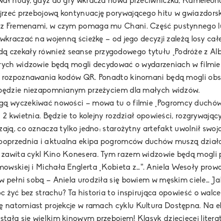
wał nudy, gdyż do gry wkracza nowa przeciwniczka, Kameleon
rzeć przebojową kontynuację porywającego hitu w gwiazdorsk
usz z Fremenami, w czym pomaga mu Chani. Część pustynnego 
 wkraczać na wojenną ścieżkę – od jego decyzji zależą losy c
dą czekały również seanse przygodowego tytułu
„Podróże z Al
órych widzowie będą mogli decydować o wydarzeniach w filmie!
ją rozpoznawania kodów QR. Ponadto kinomani będą mogli o
ą będzie niezapomnianym przeżyciem dla małych widzów.
ogą wyczekiwać nowości – mowa tu o filmie
„Pogromcy duchów
i 2 kwietnia. Będzie to kolejny rozdział opowieści, rozgrywaj
zają, co oznacza tylko jedno: starożytny artefakt uwolnił sw
, poprzednia i aktualna ekipa pogromców duchów muszą dział
 zawita cykl
Kino Konesera.
Tym razem widzowie będą mogli 
owskiej i Michała Englerta
„Kobieta z…”.
Aniela Wesoły prowa
w pełni sobą – Aniela urodziła się bowiem w męskim ciele… 
żyć bez strachu? Ta historia to inspirująca opowieść o walce 
ię natomiast projekcje w ramach cyklu
Kultura Dostępna
. Na 
stała się wielkim kinowym przebojem! Klasyk dziecięcej litera