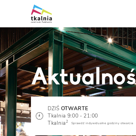
Aktualnoś
DZIŚ
OTWARTE
Tkalnia 9:00 - 21:00
2
Tkalnia
Sprawdź indywidualne godziny otwarcia