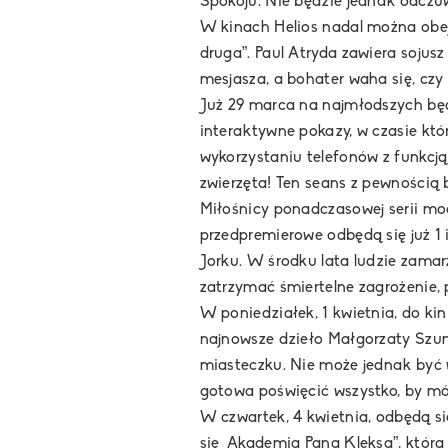
Spokoju. Nie będzie jednak odczu
W kinach Helios nadal można obej
druga”
. Paul Atryda zawiera soj
mesjasza, a bohater waha się, czy
Już 29 marca
na najmłodszych bę
interaktywne pokazy, w czasie kt
wykorzystaniu telefonów z funkc
zwierzęta! Ten seans z pewności
Miłośnicy ponadczasowej serii m
przedpremierowe odbędą się już 1 
Jorku. W środku lata ludzie zamar
zatrzymać śmiertelne zagrożenie
W poniedziałek, 1 kwietnia, do kin
najnowsze dzieło Małgorzaty Szum
miasteczku. Nie może jednak być 
gotowa poświęcić wszystko, by móc 
W czwartek, 4 kwietnia, odbędą s
się
„Akademia Pana Kleksa”,
która 