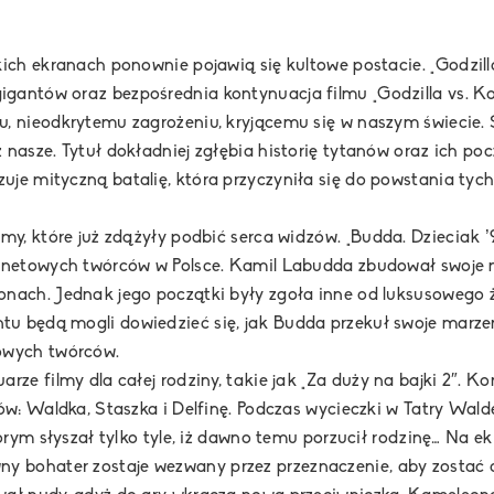
kich ekranach ponownie pojawią się kultowe postacie.
„Godzil
gantów oraz bezpośrednia kontynuacja filmu „Godzilla vs. K
u, nieodkrytemu zagrożeniu, kryjącemu się w naszym świecie
nasze. Tytuł dokładniej zgłębia historię tytanów oraz ich poc
je mityczną batalię, która przyczyniła się do powstania tych 
lmy, które już zdążyły podbić serca widzów.
„Budda. Dzieciak 
ernetowych twórców w Polsce. Kamil Labudda zbudował swoje 
nach. Jednak jego początki były zgoła inne od luksusowego ż
u będą mogli dowiedzieć się, jak Budda przekuł swoje marzeni
owych twórców.
rze filmy dla całej rodziny, takie jak
„Za duży na bajki 2″
. Ko
ków: Waldka, Staszka i Delfinę. Podczas wycieczki w Tatry Wal
którym słyszał tylko tyle, iż dawno temu porzucił rodzinę… Na 
y bohater zostaje wezwany przez przeznaczenie, aby zosta