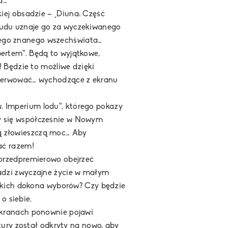
a…
iej obsadzie –
„Diuna: Część
ludu uznaje go za wyczekiwanego
ałego znanego wszechświata…
bertem”
. Będą to wyjątkowe,
 Będzie to możliwe dzięki
bserwować… wychodzące z ekranu
. Imperium lodu”
, którego pokazy
ący się współcześnie w Nowym
oją złowieszczą moc… Aby
ać razem!
przedpremierowo obejrzeć
dzi zwyczajne życie w małym
Jakich dokona wyborów? Czy będzie
o siebie.
ekranach ponownie pojawi
tury został odkryty na nowo, aby