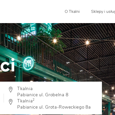
O Tkalni
Sklepy i usłu
ci
Tkalnia
Pabianice ul. Grobelna 8
2
Tkalnia
Pabianice ul. Grota-Roweckiego 8a