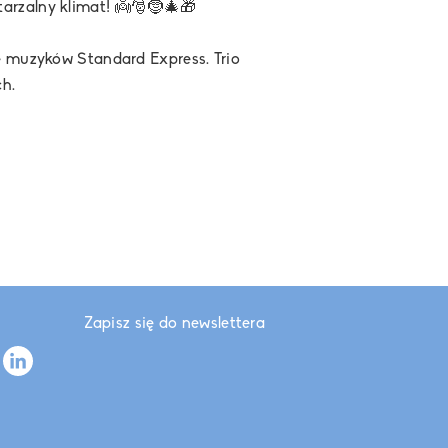
arzalny klimat!
👼
🎅
🤶
🎄
🎁
pę muzyków Standard Express. Trio
ch.
Zapisz się do newslettera