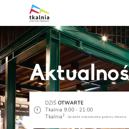
Aktualnoś
DZIŚ
OTWARTE
Tkalnia 9:00 - 21:00
2
Tkalnia
Sprawdź indywidualne godziny otwarcia