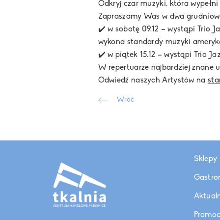
Odkryj czar muzyki, która wypełn
Zapraszamy Was w dwa grudniowe
✔️ w sobotę 09.12 – wystąpi Trio 
wykona standardy muzyki amerykań
✔️ w piątek 15.12 – wystąpi Trio J
W repertuarze najbardziej znane
Odwiedź naszych Artystów na
sta
Wróć
Sklepy
Gastro
Aktual
Promoc