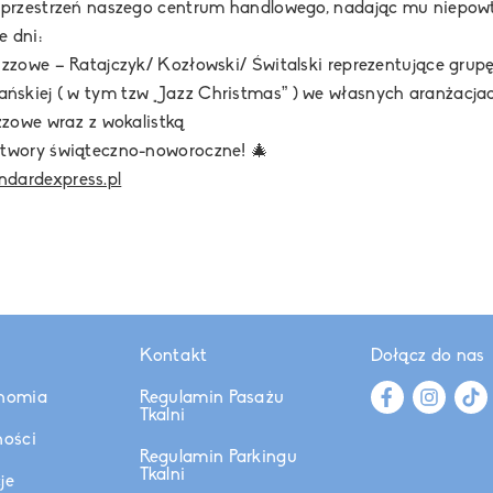
i przestrzeń naszego centrum handlowego, nadając mu niepowt
 dni:
Jazzowe – Ratajczyk/ Kozłowski/ Świtalski reprezentujące gru
skiej ( w tym tzw „Jazz Christmas” ) we własnych aranżacja
azzowe wraz z wokalistką
 utwory świąteczno-noworoczne!
🎄
ndardexpress.pl
Kontakt
Dołącz do nas
nomia
Regulamin Pasażu
Tkalni
ności
Regulamin Parkingu
Tkalni
je