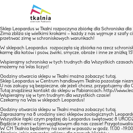
Sklep Leopardus w Tkalni rozpoczyna zbiórkę dla Schroniska dla
Zima zbliża się wielkimi krokami – każdy z nas wyjmuje z szafy c
przetrwać zimę w schroniskowych warunkach!
W sklepach
Leopardus
rozpoczęła się zbiórka na rzecz schroni
karmę dla kotów i psów, żwirki, smycze, obroże i inne ze zniżką 15
Wspierajmy schroniska w tych trudnych dla Wszystkich czasach, 
możemy na Was liczyć!
Godziny otwarcia sklepu w Tkalni można zobaczyć
tutaj
.
Sklep Leopardus w Centrum handlowym Tkalnia pozostaje niezm
U nas zakupy są bezpieczne, ale jeżeli chcesz, przygotujemy d
Tutaj znajdziesz kontakt do sklepu w Pabianicach:
http://www.le
Wspierajmy się w tym trudnym dla wszystkich czasie!
Czekamy na Was w sklepach Leopardus!
Godziny otwarcia sklepu w Tkalni można zobaczyć
tutaj
.
Zapraszamy na 8 urodziny sieci sklepów zoologicznych
Leopard
Wszystkie łapki czym prędzej do
Leopardus
świętować 8 URODZ
Bądźcie z nami w tym wyjątkowym dla nas czasie! Przygotowali
W CH
Tkalnia
będziemy na scenie w pasażu w godz. 11.00 -19.00