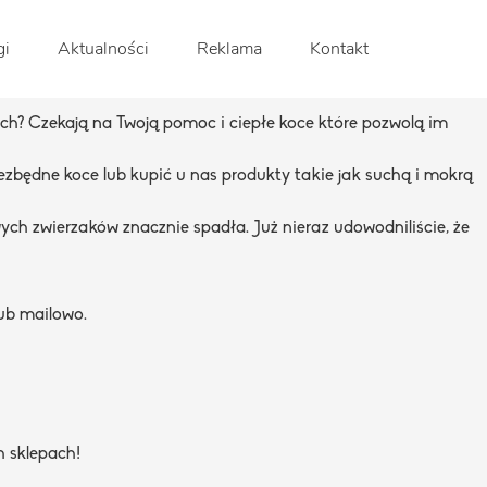
gi
Aktualności
Reklama
Kontakt
skach? Czekają na Twoją pomoc i ciepłe koce które pozwolą im
ezbędne koce lub kupić u nas produkty takie jak suchą i mokrą
ych zwierzaków znacznie spadła. Już nieraz udowodniliście, że
lub mailowo.
h sklepach!