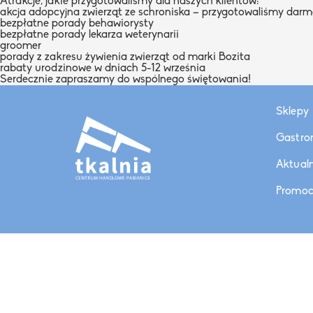
Atrakcje, jakie przygotowaliśmy dla naszych klientów:
akcja adopcyjna zwierząt ze schroniska – przygotowaliśmy darmo
bezpłatne porady behawiorysty
bezpłatne porady lekarza weterynarii
groomer
porady z zakresu żywienia zwierząt od marki Bozita
rabaty urodzinowe w dniach 5-12 września
Serdecznie zapraszamy do wspólnego świętowania!
Sklepy
Gastro
Aktual
Promoc