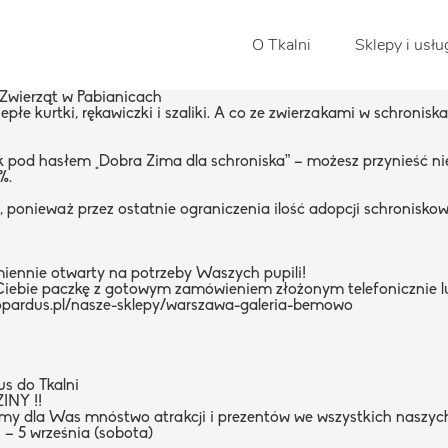
O Tkalni
Sklepy i usłu
 Zwierząt w Pabianicach
iepłe kurtki, rękawiczki i szaliki. A co ze zwierzakami w schroni
sk pod hasłem „Dobra Zima dla schroniska” – możesz przynieść ni
%.
ponieważ przez ostatnie ograniczenia ilość adopcji schroniskow
iennie otwarty na potrzeby Waszych pupili!
la Ciebie paczkę z gotowym zamówieniem złożonym telefonicznie 
opardus.pl/nasze-sklepy/warszawa-galeria-bemowo
us
do Tkalni
INY !!
śmy dla Was mnóstwo atrakcji i prezentów we wszystkich naszyc
 – 5 września (sobota)