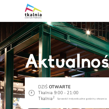
Aktualnoś
DZIŚ
OTWARTE
Tkalnia 9:00 - 21:00
2
Tkalnia
Sprawdź indywidualne godziny otwarcia