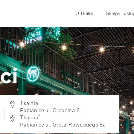
O Tkalni
Sklepy i usłu
ci
Tkalnia
Pabianice ul. Grobelna 8
2
Tkalnia
Pabianice ul. Grota-Roweckiego 8a